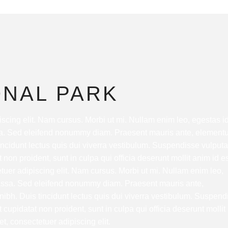
ONAL PARK
scing elit. Nam cursus. Morbi ut mi. Nullam enim leo, egestas id
sa. Sed eleifend nonummy diam. Praesent mauris ante, element
tincidunt lectus quis dui viverra vestibulum. Suspendisse vulputa
non proident, sunt in culpa qui officia deserunt mollit anim id e
uer adipiscing elit. Nam cursus. Morbi ut mi. Nullam enim leo,
massa. Sed eleifend nonummy diam. Praesent mauris ante,
nibh. Duis tincidunt lectus quis dui viverra vestibulum. Suspend
cupidatat non proident, sunt in culpa qui officia deserunt mollit
t, consectetuer adipiscing elit.