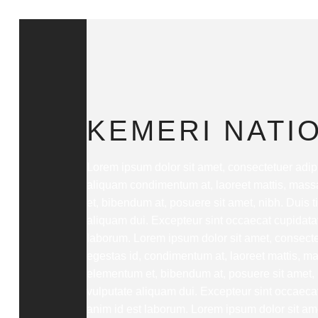
KEMERI NATI
Lorem ipsum dolor sit amet, consectetuer adipi
aliquam condimentum at, laoreet mattis, mas
et, bibendum at, posuere sit amet, nibh. Duis 
aliquam dui. Excepteur sint occaecat cupidatat 
laborum. Lorem ipsum dolor sit amet, consectet
egestas id, condimentum at, laoreet mattis, 
elementum et, bibendum at, posuere sit amet, 
vulputate aliquam dui. Excepteur sint occaecat 
anim id est laborum. Lorem ipsum dolor sit ame