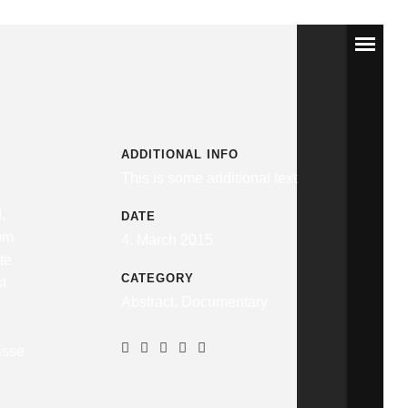
ADDITIONAL INFO
This is some additional text
,
DATE
um
4. March 2015
te
CATEGORY
st
Abstract, Documentary
isse